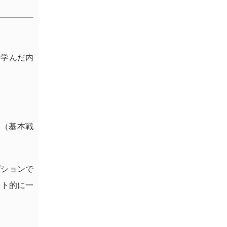
、学んだ内
ー（基本戦
ションで
ント的に一