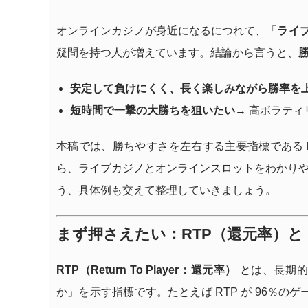
オンラインカジノが身近になるにつれて、「
ライ
疑問を持つ人が増えています。結論から言うと、
安定して負けにくく、長く楽しみながら勝率を
短時間で一撃の大勝ちを狙いたい
→ 高ボラテ
本稿では、勝ちやすさを左右する主要指標である
ら、ライブカジノとオンラインスロットをわかり
う、具体例も交えて整理していきましょう。
まず押さえたい：RTP（還元率）
RTP（Return To Player：還元率）
とは、長期的
か」を示す指標です。たとえば RTP が 96％