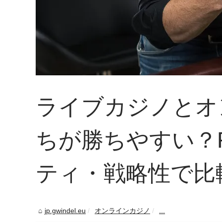
ライブカジノとオ
ちが勝ちやすい？
ティ・戦略性で比
jp.gwindel.eu
オンラインカジノ
...